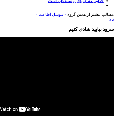
خدایی که جویای پرستندگان است
مطالب بیشتر از همین گروه
« یـوبیـل
اطاعت »
بالا
سرود بیایید شادی کنیم