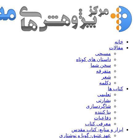
خانه
مقالات
مسیحی
داستان های کوتاه
سخن شما
متفرقه
شعر
دکلمه
کتاب ها
تعلیمی
بشارتی
شاگردسازی
بنا کننده
دفاعیات
معرفی کتاب
ابزار و منابع- کتاب مقدس
عهد عتیق- گویا و نوشتاری