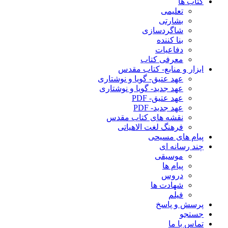
کتاب ها
تعلیمی
بشارتی
شاگردسازی
بنا کننده
دفاعیات
معرفی کتاب
ابزار و منابع- کتاب مقدس
عهد عتیق- گویا و نوشتاری
عهد جدید- گویا و نوشتاری
عهد عتیق- PDF
عهد جدید- PDF
نقشه های کتاب مقدس
فرهنگ لغت الاهیاتی
پیام های مسیحی
چند رسانه ای
موسیقی
پیام ها
دروس
شهادت ها
فیلم
پرسش و پاسخ
جستجو
تماس با ما