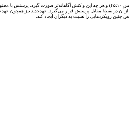
پرستش واکنش انسان به کنش خداست (عبرانیان ۱۳:‏۱۵ و انجیل مرقس ۱۰:‏۴۵) و هر چه این واکنش 
میان ۱۲:‏۱). به یک معنا، عملکرد غیر از آن در نقطۀ مقابل پرستش قرار می‌گیرد. عهدجدی
 چنین رویکردهایی را نسبت به دیگران ایجاد کند.