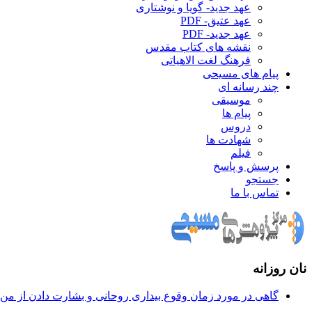
عهد جدید- گویا و نوشتاری
عهد عتیق- PDF
عهد جدید- PDF
نقشه های کتاب مقدس
فرهنگ لغت الاهیاتی
پیام های مسیحی
چند رسانه ای
موسیقی
پیام ها
دروس
شهادت ها
فیلم
پرسش و پاسخ
جستجو
تماس با ما
نان روزانه
گاهی در مورد زمان وقوع بيداری روحانی و بشارت دادن از من س