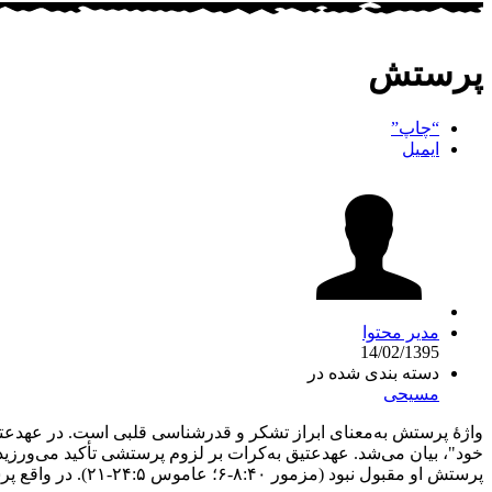
پرستش
“چاپ”
ایمیل
مدیر محتوا
14/02/1395
دسته بندی شده در
مسیحی
واژۀ پرستش به‌معنای ابراز تشکر و قدرشناسی قلبی است. در عهدعتیق پ
خود"، بیان می‌شد. عهدعتیق به‌کرات بر لزوم پرستشی تأکید می‌ورزی
پرستش او مقبول نبود (مزمور ۴۰:‏۶-۸؛ عاموس ۵:‏۲۱-۲۴). در واقع پرستش، پاسخ انسان به عملکرد سرشار از فیض و رحمت خداست.