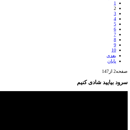
1
2
3
4
5
6
7
8
9
10
بعدی
پایان
صفحه2 از147
سرود بیایید شادی کنیم