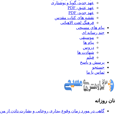
عهد جدید- گویا و نوشتاری
عهد عتیق- PDF
عهد جدید- PDF
نقشه های کتاب مقدس
فرهنگ لغت الاهیاتی
پیام های مسیحی
چند رسانه ای
موسیقی
پیام ها
دروس
شهادت ها
فیلم
پرسش و پاسخ
جستجو
تماس با ما
نان روزانه
گاهی در مورد زمان وقوع بيداری روحانی و بشارت دادن از من س