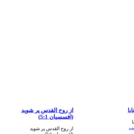
ابا
از روح القدس پر شوید
(افسسیان 5:1)
ا
لب
از روح القدس پر شوید