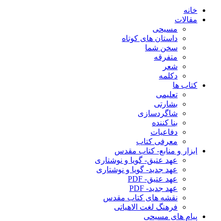
خانه
مقالات
مسیحی
داستان های کوتاه
سخن شما
متفرقه
شعر
دکلمه
کتاب ها
تعلیمی
بشارتی
شاگردسازی
بنا کننده
دفاعیات
معرفی کتاب
ابزار و منابع- کتاب مقدس
عهد عتیق- گویا و نوشتاری
عهد جدید- گویا و نوشتاری
عهد عتیق- PDF
عهد جدید- PDF
نقشه های کتاب مقدس
فرهنگ لغت الاهیاتی
پیام های مسیحی