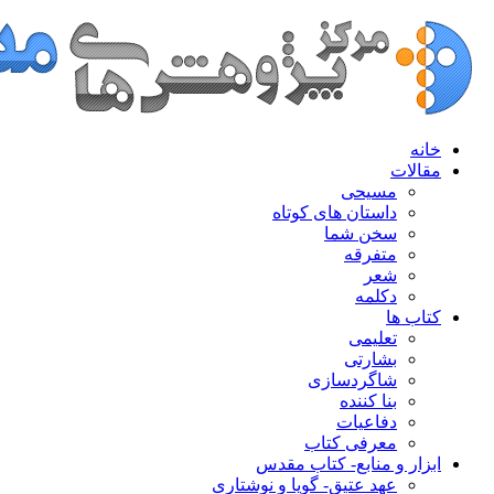
خانه
مقالات
مسیحی
داستان های کوتاه
سخن شما
متفرقه
شعر
دکلمه
کتاب ها
تعلیمی
بشارتی
شاگردسازی
بنا کننده
دفاعیات
معرفی کتاب
ابزار و منابع- کتاب مقدس
عهد عتیق- گویا و نوشتاری