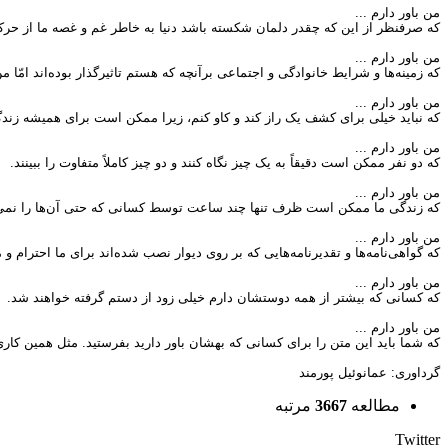
من باور دارم ...
که صرفنظر از اين که چقدر دلمان شکسته باشد دنيا به خاطر غم و غصه ما از حرکت
من باور دارم ...
که زمينه‌ها و شرايط خانوادگى و اجتماعى برآنچه که هستم تاثيرگذار بوده‌اند امّ
من باور دارم ...
که نبايد خيلى براى کشف يک راز کند و کاو کنم، زيرا ممکن است براى هميشه زندگى
من باور دارم ...
که دو نفر ممکن است دقيقاً به يک چيز نگاه کنند و دو چيز کاملاً متفاوت را ببينند.
من باور دارم ...
که زندگى ما ممکن است ظرف تنها چند ساعت توسط کسانى که حتى آن‌ها را نمى‌شن
من باور دارم ...
که گواهى‌نامه‌ها و تقديرنامه‌هايى که بر روى ديوار نصب شده‌اند براى ما احترام و 
من باور دارم ...
که کسانى که بيشتر از همه دوستشان دارم خيلى زود از دستم گرفته خواهند شد.
من باور دارم ...
که شما بايد اين متن را براى کسانى که بهشان باور داريد بفرستيد. مثل همين کارى ک
گرداوری: عمانوئیل پورمند
مطالعه
3667
مرتبه
Twitter