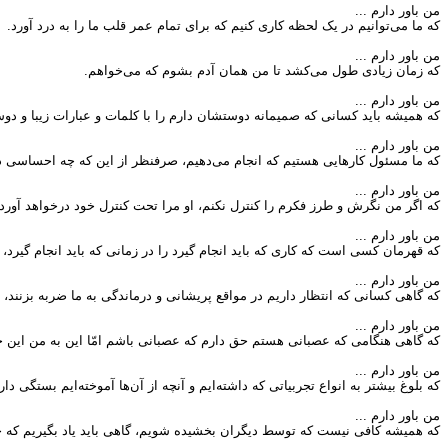
من باور دارم ...
که ما مى‌توانيم در يک لحظه کارى کنيم که براى تمام عمر قلب ما را به درد آورد.
من باور دارم ...
که زمان زيادى طول مى‌کشد تا من همان آدم بشوم که مى‌خواهم.
من باور دارم ...
که هميشه بايد کسانى که صميمانه دوستشان دارم را با کلمات و عبارات زيبا و دوس
من باور دارم ...
که ما مسئول کارهايى هستيم که انجام مى‌دهيم، صرفنظر از اين که چه احساسى د
من باور دارم ...
که اگر من نگرش و طرز فکرم را کنترل نکنم، او مرا تحت کنترل خود درخواهد آورد.
من باور دارم ...
که قهرمان کسى است که کارى که بايد انجام گيرد را در زمانى که بايد انجام گيرد، 
من باور دارم ...
که گاهى کسانى که انتظار داريم در مواقع پريشانى و درماندگى به ما ضربه بزنند، ب
من باور دارم ...
که گاهى هنگامى که عصبانى هستم حق دارم که عصبانى باشم امّا اين به من اين ح
من باور دارم ...
که بلوغ بيشتر به انواع تجربياتى که داشته‌ايم و آنچه از آن‌ها آموخته‌ايم بستگى دار
من باور دارم ...
که هميشه کافى نيست که توسط ديگران بخشيده شويم، گاهى بايد ياد بگيريم که 