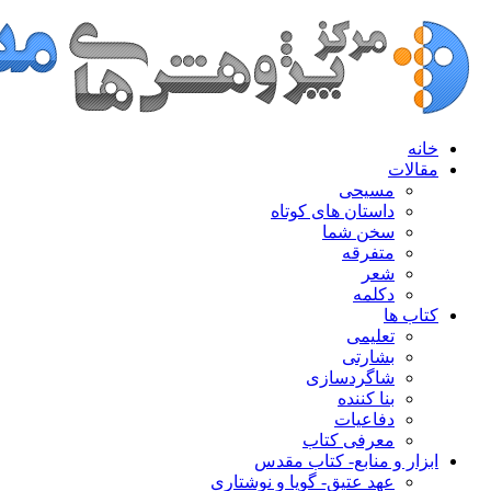
خانه
مقالات
مسیحی
داستان های کوتاه
سخن شما
متفرقه
شعر
دکلمه
کتاب ها
تعلیمی
بشارتی
شاگردسازی
بنا کننده
دفاعیات
معرفی کتاب
ابزار و منابع- کتاب مقدس
عهد عتیق- گویا و نوشتاری