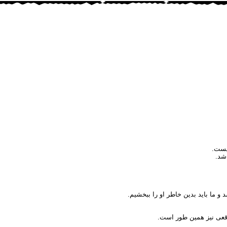
نيست.
اشد.
 ما بايد بدين خاطر او را ببخشيم.
اقعى نيز همين طور است.