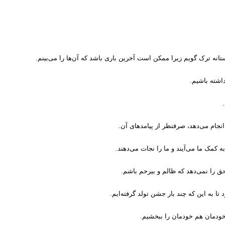
تانه ترک گويم زيرا ممکن است آخرين بارى باشد که آن‌ها را مى‌بينم.
اشته باشيم.
انجام مى‌دهد، صرفنظر از پيامدهاى آن.
ه کمک ما مى‌آيند و ما را نجات مى‌دهند.
ق را نمى‌دهد که ظالم و بيرحم باشم.
د تا به اين که چند بار جشن تولد گرفته‌ايم.
خودمان هم خودمان را ببخشيم.