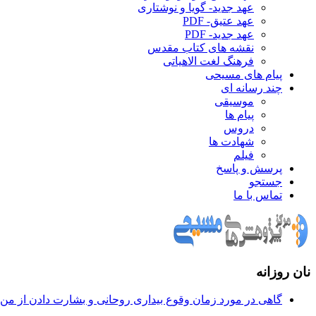
عهد جدید- گویا و نوشتاری
عهد عتیق- PDF
عهد جدید- PDF
نقشه های کتاب مقدس
فرهنگ لغت الاهیاتی
پیام های مسیحی
چند رسانه ای
موسیقی
پیام ها
دروس
شهادت ها
فیلم
پرسش و پاسخ
جستجو
تماس با ما
نان روزانه
گاهی در مورد زمان وقوع بيداری روحانی و بشارت دادن از من س