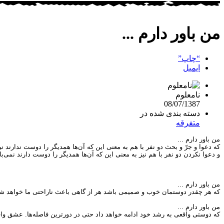
من باور دارم ...
“چاپ”
ایمیل
نامعلوم
08/07/1387
دسته بندی شده در
متفرقه
من باور دارم ...
که دعوا و جرّ و بحث دو نفر با هم به معنى اين که آن‌ها همديگر را دوست ندارند 
و دعوا نکردن دو نفر با هم نيز به معنى اين که آن‌ها همديگر را دوست دارند نمى‌ب
من باور دارم ...
که هر چقدر دوستمان خوب و صميمى باشد هر از گاهى باعث ناراحتى ما خواهد شد و
من باور دارم ...
که دوستى واقعى به رشد خود ادامه خواهد داد حتى در دورترين فاصله‌ها. عشق و