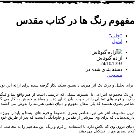
مفهوم رنگ ها در کتاب مقدس
“چاپ”
ایمیل
آزاده گیوتاش
24/10/1393
دسته بندی شده در
مسیحی
‫ برای تحلیل و درک یک اثر هنری، دانستن سبک بکار گرفته شده برای ارائه اثر، بوی
در یک مجموعه انتزاعی یا آبستره، سبکی که عزیمتی است از هنر واقع نما و فیگ
رنگ...و فرم های تمثیلی را در جهت بیان دنیای ذهن و مفاهیم خویش به کار می گ
عناصر بصری هستند که بار اتنقال مفهوم و دنیای ذهنی هنرمند را بدوش می کشند بد‬
درین مجموعه انتزاعی نیز، عناصر بصری، خطوط و فرم های ایستا و پایدار، بویژه
دارند.دنیایی که برای وی سرشار از تقدس و جاودانگی ایست که پدر از طریق خون 
دنیای درون وی که تلاش دارد با استفاده از فرم و رنگ این مفاهیم را به مخاطب
کلام بصری وی را تشکیل می دهند.