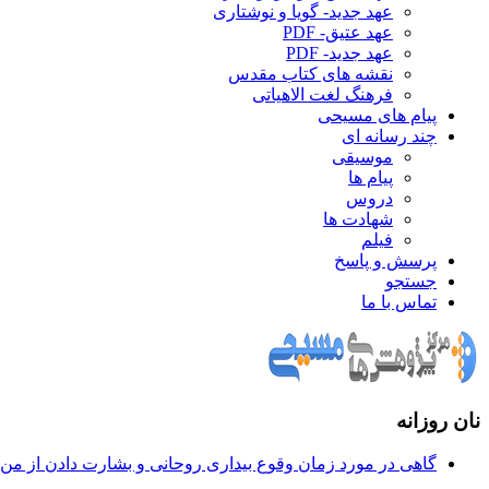
عهد جدید- گویا و نوشتاری
عهد عتیق- PDF
عهد جدید- PDF
نقشه های کتاب مقدس
فرهنگ لغت الاهیاتی
پیام های مسیحی
چند رسانه ای
موسیقی
پیام ها
دروس
شهادت ها
فیلم
پرسش و پاسخ
جستجو
تماس با ما
نان روزانه
گاهی در مورد زمان وقوع بيداری روحانی و بشارت دادن از من س