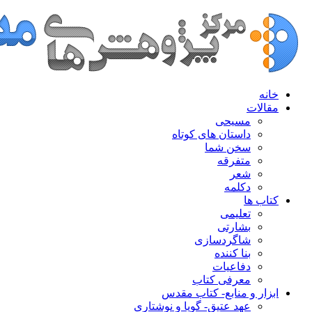
خانه
مقالات
مسیحی
داستان های کوتاه
سخن شما
متفرقه
شعر
دکلمه
کتاب ها
تعلیمی
بشارتی
شاگردسازی
بنا کننده
دفاعیات
معرفی کتاب
ابزار و منابع- کتاب مقدس
عهد عتیق- گویا و نوشتاری