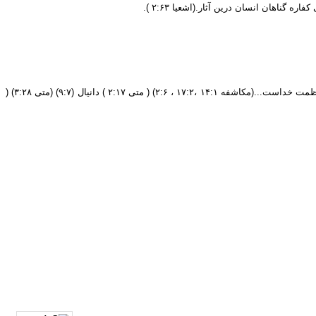
هان انسان درین آثار.(اشعیا ۲:۶۳ ).
رنگ سفید سمبول پاکی، تقدس و عدالت، از نشانه های پاکی خداوند و عادل شدن به خون مسیح، رستگاری است، از نشانه های پیروزی و ظفر و رنگ نور و جلال و عظمت خداست...(مکاشفه ۱۴:۱ ،۱۷:۲ ، ۲:۶) ( متی ۲:۱۷ ) دانیال (۹:۷) (متی ۳:۲۸) (