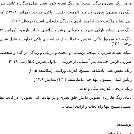
قرمز رنگ آتش و زندگی است. این رنگ نشانه خون یعنی اصل زندگی و عامل ضروری کف
رنگ زرد سمبول پیروزی خداوند، الوهیت، تقدس، پاکی، قدرت...(مزامیر ۱۳:۶۸) (مکاشفه ۱۸:۳)
آبی نشانه ملکوت خدا، آرامش ابدی و زندگی جاودانی است (حزقیال ۲۶:۱)
رنگ سبز، نشانه تازگی، قدرت و کامیابی، رشد و سلامتی، حیات تازه و...(مزامیر ۱۴:۹۲) (ایوب ۸:۳۹) (مکاشفه ۱۹:۲۱)
یوحنا ۱۲:۲۰)
سیاه، نشانه شریر، ناامیدی، پریشانی و محنت و تاریکی و زندگی در گناه و شخصیت کهنه ...(مکاشفه ۱۲:۶) (زکریا ۲:۶ ) 
صورتی قرمز، حمایت پدر آسمانی از فرزندان...(اول پطرس ۵:۵) (متی ۳:۱۸)
رنگ بنفش یعنی پادشاهی مسیح، قدرت، وراثت...(مکاشفه ۱۰:۵)
رنگین کمان سمبول عهد خدا...(مکاشفه ۳:۴ ) (پیدایش ۱۳:۹ )
رنگ نارنجی، قدرت، نیکی و لذت...
دنیای رنگ ها، زبان تصویر، دانش خلق بصری و در نهایت، لتی تصویری در قالب ن
عیسی مسیح تنها راه نجات و آزادی است...
نویسنده:
• آزاده گیوتاش